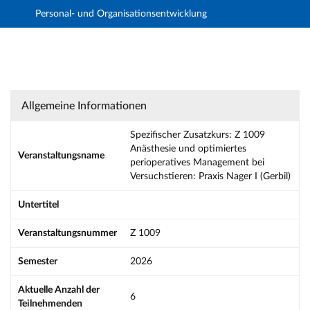
Personal- und Organisationsentwicklung
Hauptnavigation
Aktionen
Hauptinhalt
Fußzeile
Spezifischer Zusatzkurs: Z 1009 Anästhesie 
Allgemeine Informationen
Spezifischer Zusatzkurs: Z 1009
Anästhesie und optimiertes
Veranstaltungsname
perioperatives Management bei
Versuchstieren: Praxis Nager I (Gerbil)
Untertitel
Veranstaltungsnummer
Z 1009
Semester
2026
Aktuelle Anzahl der
6
Teilnehmenden