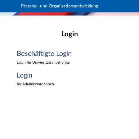
Personal- und Organisationsentwicklung
Hauptnavigation
Personal- und Organisationsentwicklung
Beschäftigte Login
Hauptinhalt
Login
Login
Fußzeile
Beschäftigte Login
Login für Universitätsangehörige
Login
für AdministratorInnen