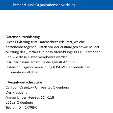
Personal- und Organisationsentwicklung
Hauptnavigation
Zweite Navigationsebene
Dritte Navigationsebene
Hauptinhalt
Fußzeile
Impressum
Datenschutzerklärung
Diese Erklärung zum Datenschutz erläutert, welche
personenbezogenen Daten vor der erstmaligen sowie bei der
Nutzung des „Portals für Ihr Weiterbildung“ PEOE.IP erhoben
und wie diese Daten verarbeitet werden.
Darüber hinaus erfüllt Sie die gemäß Art. 13
Datenschutzgrundverordnung (DSGVO) erforderlichen
Informationspflichten.
I. Verantwortliche Stelle
Carl von Ossietzky Universität Oldenburg
Der Präsident
Ammerländer Heerstr. 114-118
26129 Oldenburg
Telefon: 0441-798-0