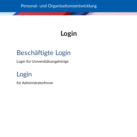
Personal- und Organisationsentwicklung
Hauptnavigation
Personal- und Organisationsentwicklung
Beschäftigte Login
Hauptinhalt
Login
Login
Fußzeile
Beschäftigte Login
Login für Universitätsangehörige
Login
für AdministratorInnen