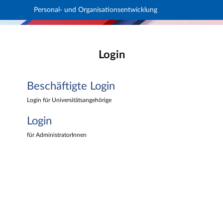
Personal- und Organisationsentwicklung
Hauptnavigation
Personal- und Organisationsentwicklung
Beschäftigte Login
Hauptinhalt
Login
Login
Fußzeile
Beschäftigte Login
Login für Universitätsangehörige
Login
für AdministratorInnen