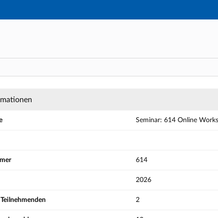
Hauptnavigation
Aktionen
Hauptinhalt
Fußzeile
 Online Workshop: Grammar II - Details
rmationen
e
Seminar: 614 Online Work
mmer
614
2026
r Teilnehmenden
2