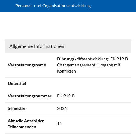
Personal- und Organisationsentwicklung
Hauptnavigation
Aktionen
Hauptinhalt
Fußzeile
Führungskräfteentwicklung: FK 919 B Chang
Allgemeine Informationen
Führungskräfteentwicklung: FK 919 B
Veranstaltungsname
Changemanagement, Umgang mit
Konflikten
Untertitel
Veranstaltungsnummer
FK 919 B
Semester
2026
Aktuelle Anzahl der
11
Teilnehmenden