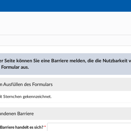
Hauptnavigation
Hauptinhalt
Fußzeile
den
er Seite können Sie eine Barriere melden, die die Nutzbarkeit v
 Formular aus.
 Ausfüllen des Formulars
mit Sternchen gekennzeichnet.
ält Pflichtfelder.
undenen Barriere
arriere handelt es sich?
*