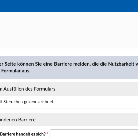
Hauptnavigation
Hauptinhalt
Fußzeile
den
er Seite können Sie eine Barriere melden, die die Nutzbarkeit v
 Formular aus.
 Ausfüllen des Formulars
mit Sternchen gekennzeichnet.
ält Pflichtfelder.
undenen Barriere
arriere handelt es sich?
*